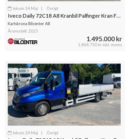
Inkom 24 Maj
|
Övrigt
Iveco Daily 72C18 A8 Kranbil Palfinger Kran Fullutrustad
Karlskrona Bilcenter AB
Årsmodell: 2025
1.495.000 kr
1.868.750 kr inkl. moms
Inkom 24 Maj
|
Övrigt