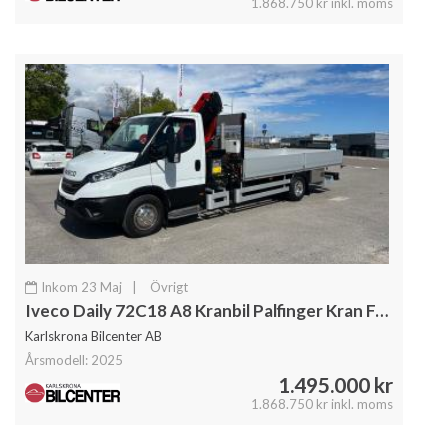
1.868.750 kr inkl. moms
Inkom 23 Maj
|
Övrigt
Iveco Daily 72C18 A8 Kranbil Palfinger Kran Fullutrustad
Karlskrona Bilcenter AB
Årsmodell: 2025
1.495.000 kr
1.868.750 kr inkl. moms