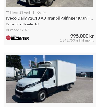
Inkom 23 April
|
Övrigt
Iveco Daily 72C18 A8 Kranbil Palfinger Kran Fullutrustad
Karlskrona Bilcenter AB
Årsmodell: 2023
995.000 kr
1.243.750 kr inkl. moms