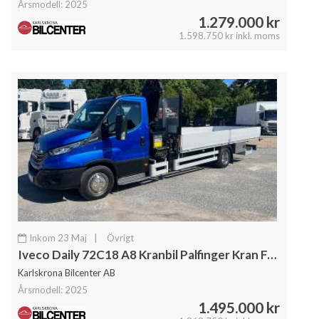
Årsmodell: 2025
1.279.000 kr
1.598.750 kr inkl. moms
Inkom 23 Maj
|
Övrigt
Iveco Daily 72C18 A8 Kranbil Palfinger Kran Fullutrustad
Karlskrona Bilcenter AB
Årsmodell: 2025
1.495.000 kr