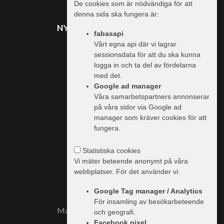
De cookies som är nödvändiga för att
denna sida ska fungera är:
NYHETER FRÅN TRAILER
fabasapi
Vårt egna api där vi lagrar
sessionsdata för att du ska kunna
MER INFO
logga in och ta del av fördelarna
med det.
Vi använder cookies
Google ad manager
Våra samarbetspartners annonserar
Information & priser
på våra sidor via Google ad
Handlare
manager som kräver cookies för att
fungera.
Trailer.se
Integritetspolicy
Statistiska cookies
Vi mäter beteende anonymt på våra
webbplatser. För det använder vi:
Google Tag manager / Analytics
För insamling av besökarbeteende
Marknadsplats för tunga fordon
och geografi.
Facebook pixel