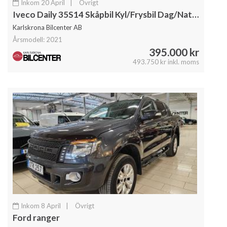
Inkom 20 April
|
Övrigt
Iveco Daily 35S14 Skåpbil Kyl/Frysbil Dag/Nattkyla Z-Lift
Karlskrona Bilcenter AB
Årsmodell: 2021
395.000 kr
493.750 kr inkl. moms
Inkom 8 April
|
Övrigt
Ford ranger