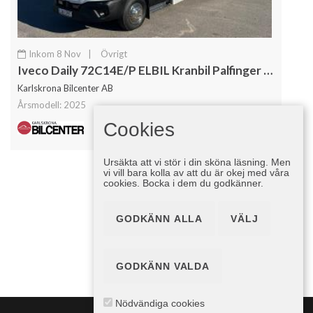
Inkom 8 Nov
|
Övrigt
Iveco Daily 72C14E/P ELBIL Kranbil Palfinger Kran Fullutrustad
Karlskrona Bilcenter AB
Årsmodell: 2025
1 kr
Cookies
1 kr inkl. moms
Ursäkta att vi stör i din sköna läsning. Men
vi vill bara kolla av att du är okej med våra
cookies. Bocka i dem du godkänner.
«
1
2
»
GODKÄNN ALLA
VÄLJ
GODKÄNN VALDA
Nödvändiga cookies