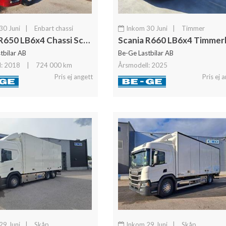
30 Juni
|
Enbart chassi
Inkom 30 Juni
|
Timmer
Scania R650 LB6x4 Chassi Scania Chassi
tbilar AB
Be-Ge Lastbilar AB
l: 2018
|
724 000 km
Årsmodell: 2025
Pris ej angett
Pris ej 
29 Juni
|
Skåp
Inkom 29 Juni
|
Skåp