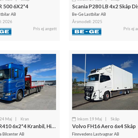
R 500 6X2*4
tbilar AB
Be-Ge Lastbilar AB
l: 2026
Årsmodell: 2025
Pris ej angett
Pris ej 
24 Maj
|
Kran
Inkom 19 Maj
|
Skåp
Scania R410 6x2*4 Kranbil, Hiab 377 Kran, Euro 6
Volvo FH16 Aero 6x4 Skåp
a Bilcenter AB
Finnvedens Lastvagnar AB