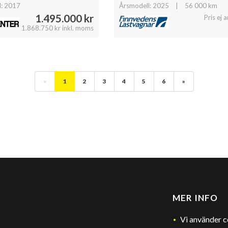
l: 2017
Årsmodell: 2025
|
56 000 km
1.495.000 kr
Pris ej 
1.868.750 kr inkl. moms
«
1
2
3
4
5
6
»
MER INFO
Vi använder 