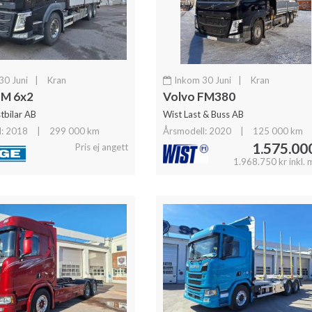
30 Juni
|
Kran
Inkom 30 Juni
|
Kran
FM 6x2
Volvo FM380
tbilar AB
Wist Last & Buss AB
l: 2018
|
299 000 km
Årsmodell: 2020
|
125 000 km
1.575.000
Pris ej angett
1.968.750 kr inkl.