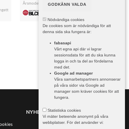
Årsmodell: 2015
GODKÄNN VALDA
595.000 kr
angett
743.750 kr inkl. moms
Nödvändiga cookies
De cookies som är nödvändiga för att
denna sida ska fungera är:
fabasapi
Vårt egna api där vi lagrar
sessionsdata för att du ska kunna
logga in och ta del av fördelarna
med det.
Google ad manager
Våra samarbetspartners annonserar
på våra sidor via Google ad
manager som kräver cookies för att
fungera.
Statistiska cookies
NYHETER FRÅN TRAILER
Vi mäter beteende anonymt på våra
webbplatser. För det använder vi:
cookies