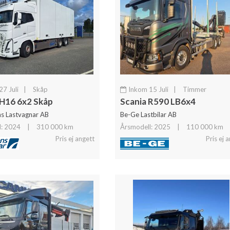
7 Juli
|
Skåp
Inkom 15 Juli
|
Timmer
H16 6x2 Skåp
Scania R590 LB6x4
s Lastvagnar AB
Be-Ge Lastbilar AB
l: 2024
|
310 000 km
Årsmodell: 2025
|
110 000 km
Pris ej angett
Pris ej 