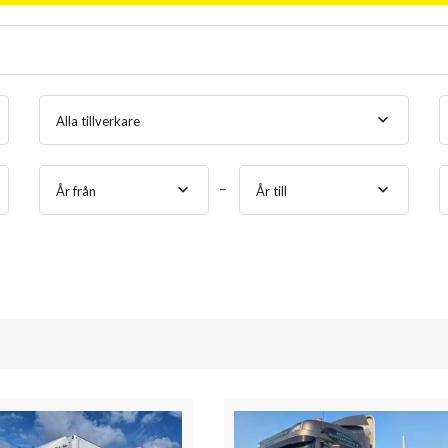
Alla tillverkare
År från
År till