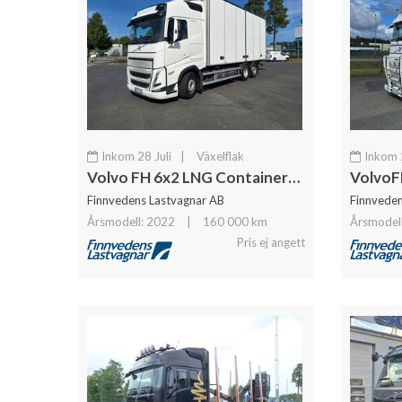
Inkom 28 Juli
|
Växelflak
Inkom 2
Volvo FH 6x2 LNG Containerrede
VolvoF
Finnvedens Lastvagnar AB
Finnveden
Årsmodell: 2022
|
160 000 km
Årsmodel
Pris ej angett