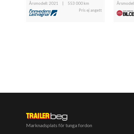
Årsmodell: 2021
|
553 000 km
Årsmodel
Pris ej angett
Marknadsplats för tunga fordon