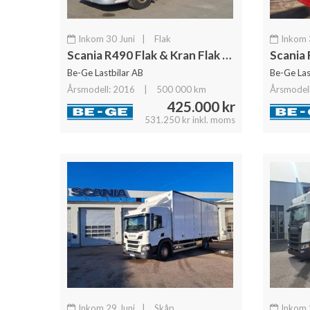
Inkom 30 Juni
|
Flak
Inkom 
Scania R490 Flak & Kran Flak & Kranbil
Be-Ge Lastbilar AB
Be-Ge Las
Årsmodell: 2016
|
500 000 km
Årsmodel
425.000 kr
531.250 kr inkl. moms
Inkom 29 Juni
|
Skåp
Inkom 