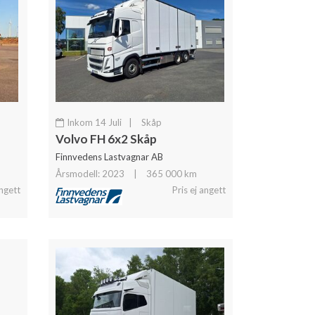
Inkom 14 Juli
|
Skåp
Volvo FH 6x2 Skåp
Finnvedens Lastvagnar AB
Årsmodell: 2023
|
365 000 km
angett
Pris ej angett