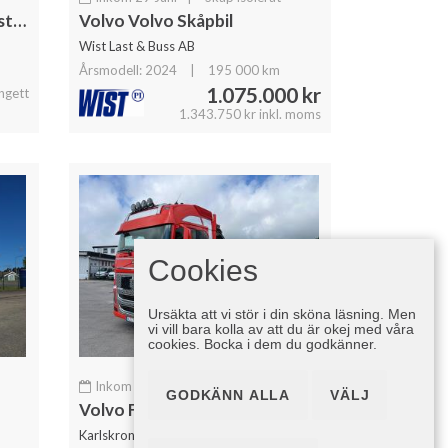
Scania P280 LB 4x2 Skåp Distribution skåp
Volvo Volvo Skåpbil
Wist Last & Buss AB
Årsmodell: 2024
|
195 000 km
1.075.000 kr
angett
1.343.750 kr inkl. moms
Cookies
Ursäkta att vi stör i din sköna läsning. Men
vi vill bara kolla av att du är okej med våra
cookies. Bocka i dem du godkänner.
Inkom 16 Maj
|
Kran
GODKÄNN ALLA
VÄLJ
Volvo FH16 750 6x2*4 Kranbil / Brädgårdsbil, Euro 6
Karlskrona Bilcenter AB