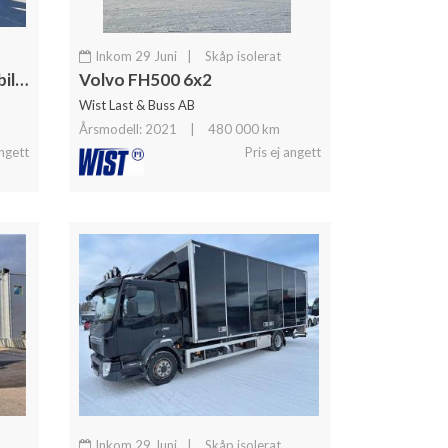
Inkom 29 Juni
|
Skåp isolerat
Scania R660 LB6x4 Timmerbil Ny Scania Skogsbil
Volvo FH500 6x2
Wist Last & Buss AB
Årsmodell: 2021
|
480 000 km
angett
Pris ej angett
Inkom 29 Juni
|
Skåp isolerat