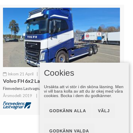
Cookies
Inkom 21 April
|
Krok/Lastväxlare
Volvo FH 6x2 Lastväxlare
Ursäkta att vi stör i din sköna läsning. Men
Finnvedens Lastvagnar AB
vi vill bara kolla av att du är okej med våra
cookies. Bocka i dem du godkänner.
Årsmodell: 2019
|
780 000 km
Pris ej angett
GODKÄNN ALLA
VÄLJ
GODKÄNN VALDA