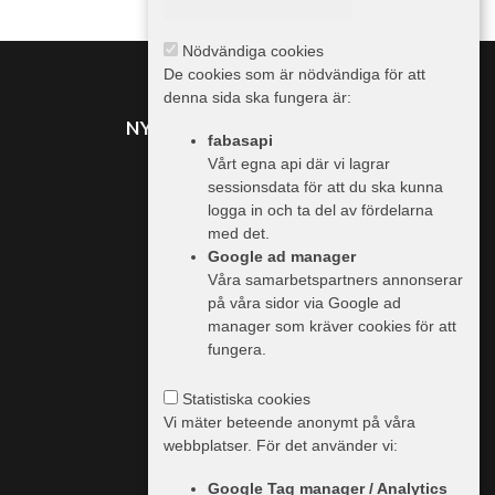
Nödvändiga cookies
De cookies som är nödvändiga för att
denna sida ska fungera är:
NYHETER FRÅN TRAILER
fabasapi
Vårt egna api där vi lagrar
sessionsdata för att du ska kunna
MER INFO
logga in och ta del av fördelarna
med det.
Vi använder cookies
Google ad manager
Våra samarbetspartners annonserar
Information & priser
på våra sidor via Google ad
Handlare
manager som kräver cookies för att
fungera.
Trailer.se
Integritetspolicy
Statistiska cookies
Vi mäter beteende anonymt på våra
webbplatser. För det använder vi:
Google Tag manager / Analytics