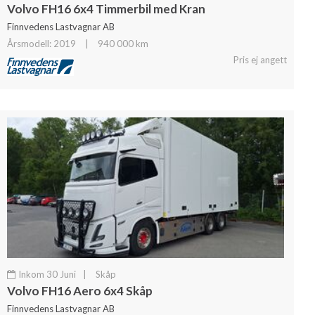
Volvo FH16 6x4 Timmerbil med Kran
Finnvedens Lastvagnar AB
Årsmodell: 2019
|
940 000 km
Pris ej angett
Inkom 30 Juni
|
Skåp
Volvo FH16 Aero 6x4 Skåp
Finnvedens Lastvagnar AB