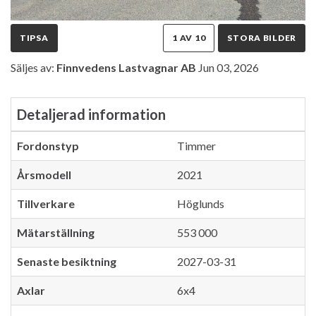
TIPSA
1 AV 10
STORA BILDER
Säljes av:
Finnvedens Lastvagnar AB
Jun 03, 2026
Detaljerad information
Fordonstyp
Timmer
Årsmodell
2021
Tillverkare
Höglunds
Mätarställning
553 000
Senaste besiktning
2027-03-31
Axlar
6x4