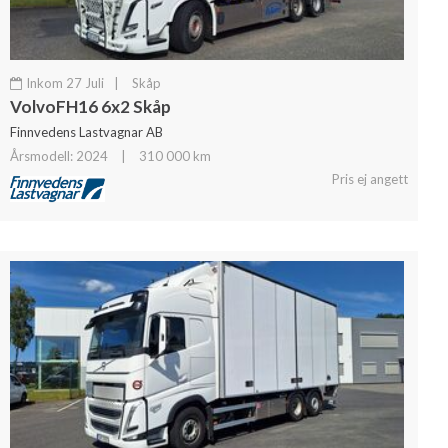
Inkom 27 Juli
|
Skåp
VolvoFH16 6x2 Skåp
Finnvedens Lastvagnar AB
Årsmodell: 2024
|
310 000 km
Pris ej angett