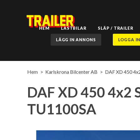
HEM
LASTBILAR
SLÄP / TRAILER
LÄGG IN ANNONS
LOGGA I
Hem
Karlskrona Bilcenter AB
DAF XD 450 4x2 
DAF XD 450 4x2 Sk
TU1100SA