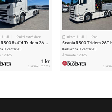
1 Juli
|
Krok/Lastväxlare
Inkom 1 Juli
|
Kran
Scania R500 8x4*4 Tridem 26 T Hiab Lastväxlare Fullutrustad
na Bilcenter AB
Karlskrona Bilcenter AB
ll: 2025
Årsmodell: 2025
1 kr
1 kr inkl. moms
1 kr i