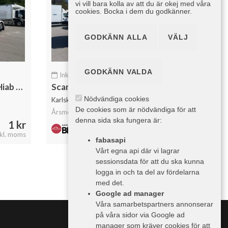
vi vill bara kolla av att du är okej med våra
cookies. Bocka i dem du godkänner.
GODKÄNN ALLA
VÄLJ
GODKÄNN VALDA
Inkom 24 Juni
|
Krok/Lastväxlare
Scania R500 Tridem 26T Hiab Lastväxlare & Kranflak Palfinger
Scania R500 8x4*4 Tridem 26 T Hiab Lastväxlare Fullutrustad
Nödvändiga cookies
Karlskrona Bilcenter AB
De cookies som är nödvändiga för att
Årsmodell: 2025
denna sida ska fungera är:
1 kr
1 kr
nkl. moms
1 kr inkl. moms
fabasapi
Vårt egna api där vi lagrar
sessionsdata för att du ska kunna
logga in och ta del av fördelarna
med det.
Google ad manager
Våra samarbetspartners annonserar
på våra sidor via Google ad
manager som kräver cookies för att