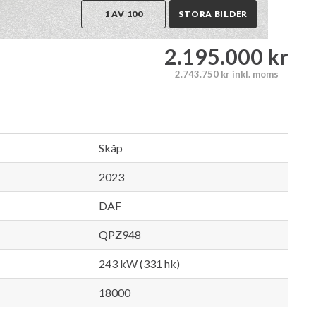
1 AV 100
STORA BILDER
2.195.000 kr
2.743.750 kr inkl. moms
Skåp
2023
DAF
QPZ948
243 kW (331 hk)
18000