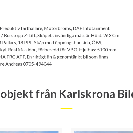
 Preduktiv farthållare, Motorbroms, DAF Infotainment
pp / Burstopp Z-Lift, Skåpets invändiga mått är Höjd: 263 Cm
8 Pallars, 18 PPL, Skåp med öppningsbar sida, ÖBS,
yl, Rostfria sidor, Förberedd för VBG, Hjulbas: 5100 mm,
FNA FRC ATP, En riktigt fin & genomtänkt bil som finns
ljare Andreas 0705-494044
objekt från Karlskrona Bi