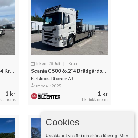
Inkom 28 Juli
|
Kran
Scania G500 "Super" 6x2*4 Kranväxlare Hiab 302 E6 Kran Jibb
Scania G500 6x2*4 Brädgårdsbil Kranbil Hiab 232 Kran
Karlskrona Bilcenter AB
Årsmodell: 2025
1 kr
1 kr
nkl. moms
1 kr inkl. moms
Cookies
Ursäkta att vi stör i din sköna läsning. Men