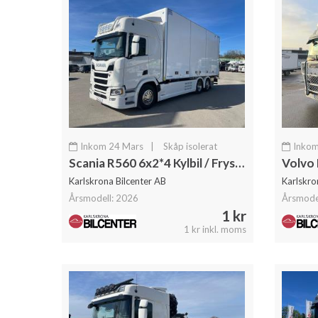
Inkom 24 Mars
|
Skåp isolerat
Inkom
Scania R560 6x2*4 Kylbil / Frysbil ÖBS, Norfrig
Karlskrona Bilcenter AB
Karlskro
Årsmodell: 2026
Årsmode
1 kr
1 kr inkl. moms