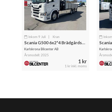
Inkom 9 Juli
|
Kran
Inkom 
Scania G500 6x2*4 Brädgårdsbil Kranbil Hiab 302 Kran
Karlskrona Bilcenter AB
Karlskro
Årsmodell: 2025
Årsmode
1 kr
1 kr inkl. moms