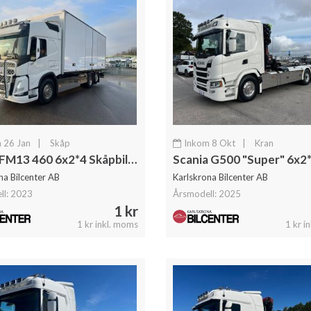
 26 Jan
|
Skåp
Inkom 8 Okt
|
Kran
Volvo FM13 460 6x2*4 Skåpbil Öppningsbarsida & Dubbla lastplan
na Bilcenter AB
Karlskrona Bilcenter AB
ll: 2023
Årsmodell: 2025
1 kr
1 kr inkl. moms
1 kr i