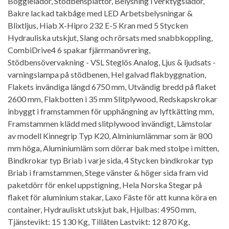
Boggielådor, Stödbensplattor, Belysning i verktygslådor,
Bakre lackad takbåge med LED Arbetsbelysningar &
Blixtljus, Hiab X-Hipro 232 E-5 Kran med 5 Stycken
Hydrauliska utskjut, Slang och rörsats med snabbkoppling,
CombiDrive4 6 spakar fjärrmanövrering,
Stödbensövervakning - VSL Steglös Analog, Ljus & ljudsats -
varningslampa på stödbenen, Hel galvad flakbyggnation,
Flakets invändiga längd 6750 mm, Utvändig bredd på flaket
2600 mm, Flakbotten i 35 mm Slitplywood, Redskapskrokar
inbyggt i framstammen för upphängning av lyftkätting mm,
Framstammen klädd med slitplywood invändigt, Lämstolar
av modell Kinnegrip Typ K20, Alminiumlämmar som är 800
mm höga, Aluminiumläm som dörrar bak med stolpe i mitten,
Bindkrokar typ Briab i varje sida, 4 Stycken bindkrokar typ
Briab i framstammen, Stege vänster & höger sida fram vid
paketdörr för enkel uppstigning, Hela Norska Stegar på
flaket för aluminium stakar, Laxo Fäste för att kunna köra en
container, Hydrauliskt utskjut bak, Hjulbas: 4950 mm,
Tjänstevikt: 15 130 Kg, Tillåten Lastvikt: 12 870 Kg,