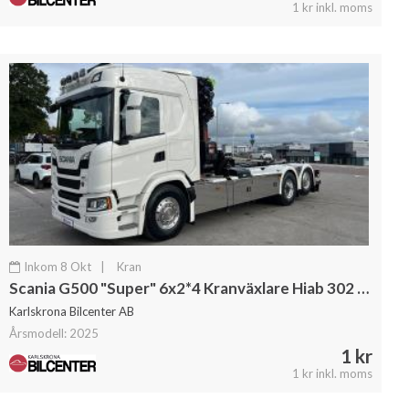
1 kr inkl. moms
Inkom 8 Okt
|
Kran
Scania G500 "Super" 6x2*4 Kranväxlare Hiab 302 E6 Kran Jibb
Karlskrona Bilcenter AB
Årsmodell: 2025
1 kr
1 kr inkl. moms