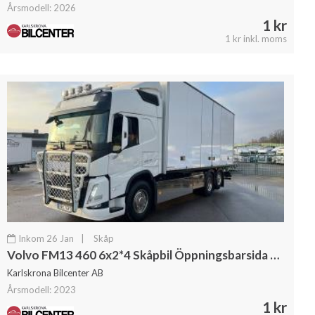
Årsmodell: 2026
1 kr
1 kr inkl. moms
Inkom 26 Jan
|
Skåp
Volvo FM13 460 6x2*4 Skåpbil Öppningsbarsida & Dubbla lastplan
Karlskrona Bilcenter AB
Årsmodell: 2023
1 kr