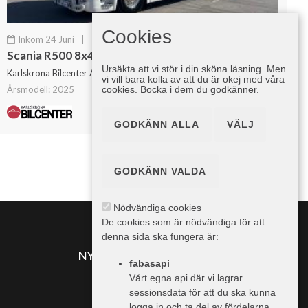
Cookies
Inkom 24 Juni
|
Krok/Lastväxlare
Scania R500 8x4*4 Tridem 26 T Hiab Lastväxlare Fullutrustad
Ursäkta att vi stör i din sköna läsning. Men
Karlskrona Bilcenter AB
vi vill bara kolla av att du är okej med våra
cookies. Bocka i dem du godkänner.
Årsmodell: 2025
1 kr
1 kr inkl. moms
GODKÄNN ALLA
VÄLJ
GODKÄNN VALDA
Nödvändiga cookies
De cookies som är nödvändiga för att
denna sida ska fungera är:
NYHETER FRÅN TRAILER
fabasapi
Vårt egna api där vi lagrar
sessionsdata för att du ska kunna
MER INFO
logga in och ta del av fördelarna