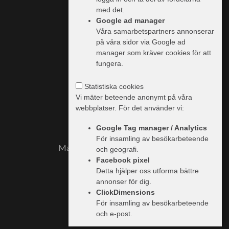
med det.
Vi använder cookies
Google ad manager
Våra samarbetspartners annonserar
Information & priser
på våra sidor via Google ad
Handlare
manager som kräver cookies för att
fungera.
Trailer.se
Integritetspolicy
Statistiska cookies
Vi mäter beteende anonymt på våra
webbplatser. För det använder vi:
Google Tag manager / Analytics
För insamling av besökarbeteende
Marknadsplats för tunga fordon
och geografi.
Facebook pixel
Detta hjälper oss utforma bättre
annonser för dig.
ClickDimensions
För insamling av besökarbeteende
och e-post.
Trailerbeg ©
2026