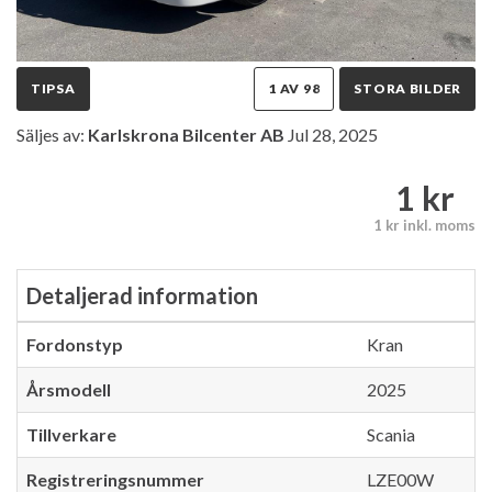
TIPSA
1 AV 98
STORA BILDER
Säljes av:
Karlskrona Bilcenter AB
Jul 28, 2025
1 kr
1 kr inkl. moms
Detaljerad information
Fordonstyp
Kran
Årsmodell
2025
Tillverkare
Scania
Registreringsnummer
LZE00W