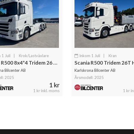
1 Juli
|
Krok/Lastväxlare
Inkom 1 Juli
|
Kran
Scania R500 8x4*4 Tridem 26 T Hiab Lastväxlare Fullutrustad
na Bilcenter AB
Karlskrona Bilcenter AB
ll: 2025
Årsmodell: 2025
1 kr
1 kr inkl. moms
1 kr i