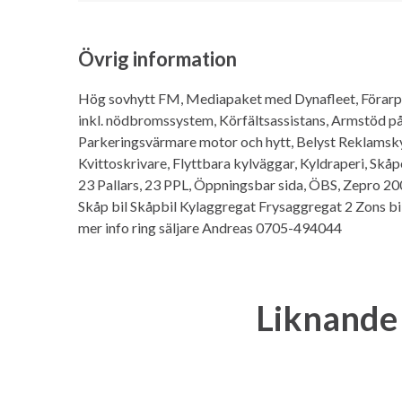
Övrig information
Hög sovhytt FM, Mediapaket med Dynafleet, Förarpa
inkl. nödbromssystem, Körfältsassistans, Armstöd på 
Parkeringsvärmare motor och hytt, Belyst Reklamsky
Kvittoskrivare, Flyttbara kylväggar, Kyldraperi, Skåp
23 Pallars, 23 PPL, Öppningsbar sida, ÖBS, Zepro 200
Skåp bil Skåpbil Kylaggregat Frysaggregat 2 Zons bil K
mer info ring säljare Andreas 0705-494044
Liknande 