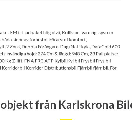
ket FM+, Ljudpaket hög nivå, Kollisionsvarningssystem
båda sidor av förarstol, Förarstol komfort,
lt, 2 Zons, Dubbla Förångare, Dag/Natt kyla, DataCold 600
ets invändiga höjd: 274 Cm & längd: 948 Cm, 23 Pall platser,
0 Kg Z-lift, FNA FRC ATP Kylbil Kyl bil Frysbil Frys bil
orridorbil Korridor Distributionsbil Fjärrbil fjärr bil, För
objekt från Karlskrona Bi