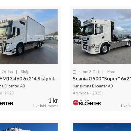
 26 Jan
|
Skåp
Inkom 8 Okt
|
Kran
Volvo FM13 460 6x2*4 Skåpbil Öppningsbarsida & Dubbla lastplan
na Bilcenter AB
Karlskrona Bilcenter AB
ll: 2023
Årsmodell: 2025
1 kr
1 kr inkl. moms
1 kr i