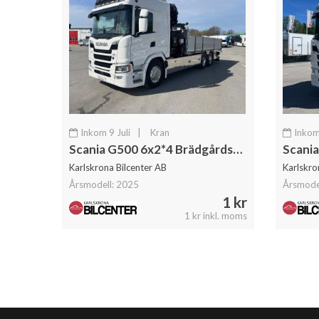
Inkom 9 Juli
|
Kran
Inkom 
Scania G500 6x2*4 Brädgårdsbil Kranbil Hiab 302 Kran
Karlskrona Bilcenter AB
Karlskro
Årsmodell: 2025
Årsmode
1 kr
1 kr inkl. moms