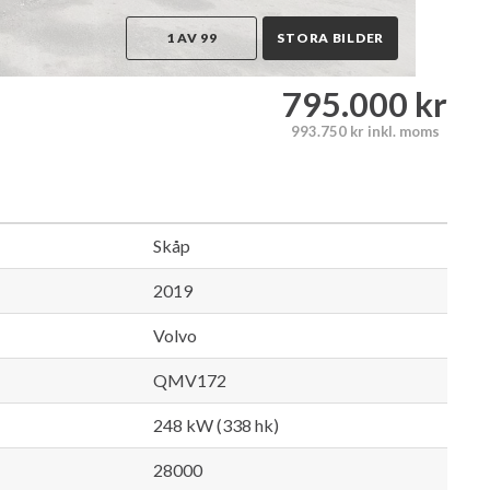
1 AV 99
STORA BILDER
795.000 kr
993.750 kr inkl. moms
Skåp
2019
Volvo
QMV172
248 kW (338 hk)
28000