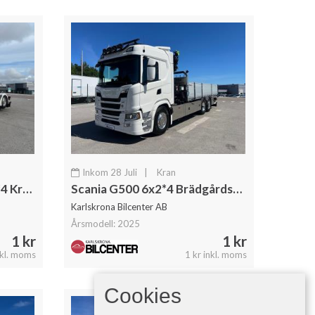
Inkom 28 Juli
|
Kran
Scania G500 "Super" 6x2*4 Kranväxlare Hiab 302 E6 Kran Jibb
Scania G500 6x2*4 Brädgårdsbil Kranbil Hiab 232 Kran
Karlskrona Bilcenter AB
Årsmodell: 2025
1 kr
1 kr
nkl. moms
1 kr inkl. moms
Cookies