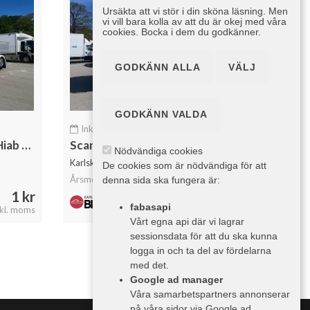
Ursäkta att vi stör i din sköna läsning. Men
vi vill bara kolla av att du är okej med våra
cookies. Bocka i dem du godkänner.
GODKÄNN ALLA
VÄLJ
GODKÄNN VALDA
Inkom 24 Juni
|
Krok/Lastväxlare
Scania R500 Tridem 26T Hiab Lastväxlare & Kranflak Palfinger
Scania R500 8x4*4 Tridem 26 T Hiab Lastväxlare Fullutrustad
Nödvändiga cookies
Karlskrona Bilcenter AB
De cookies som är nödvändiga för att
Årsmodell: 2025
denna sida ska fungera är:
1 kr
1 kr
fabasapi
nkl. moms
1 kr inkl. moms
Vårt egna api där vi lagrar
sessionsdata för att du ska kunna
logga in och ta del av fördelarna
med det.
Google ad manager
Våra samarbetspartners annonserar
på våra sidor via Google ad