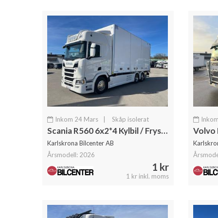
Inkom 24 Mars
|
Skåp isolerat
Inkom
Scania R560 6x2*4 Kylbil / Frysbil ÖBS, Norfrig
Karlskrona Bilcenter AB
Karlskro
Årsmodell: 2026
Årsmode
1 kr
1 kr inkl. moms