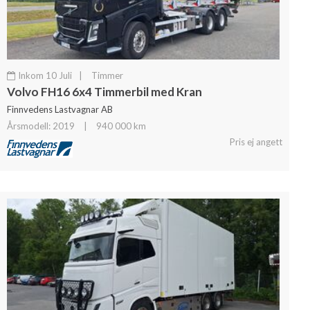
Inkom 10 Juli
|
Timmer
Volvo FH16 6x4 Timmerbil med Kran
Finnvedens Lastvagnar AB
Årsmodell: 2019
|
940 000 km
Pris ej angett