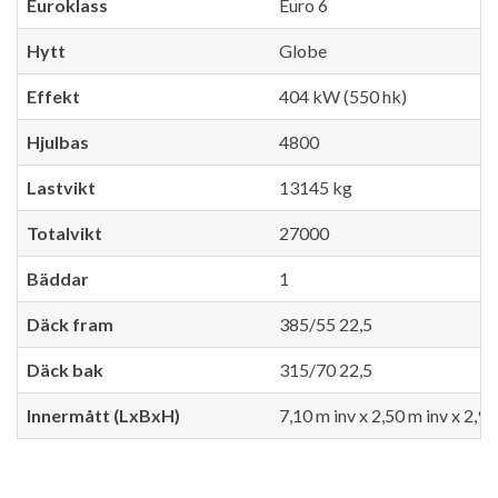
Euroklass
Euro 6
Hytt
Globe
Effekt
404 kW (550 hk)
Hjulbas
4800
Lastvikt
13145 kg
Totalvikt
27000
Bäddar
1
Däck fram
385/55 22,5
Däck bak
315/70 22,5
Innermått (LxBxH)
7,10 m inv x 2,50 m inv x 2,90