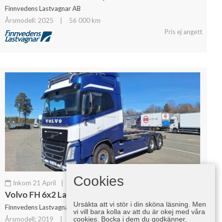
Finnvedens Lastvagnar AB
Årsmodell: 2025
|
56 000 km
Pris ej angett
Cookies
Inkom 21 April
|
Krok/Lastväxlare
Volvo FH 6x2 Lastväxlare
Ursäkta att vi stör i din sköna läsning. Men
Finnvedens Lastvagnar AB
vi vill bara kolla av att du är okej med våra
cookies. Bocka i dem du godkänner.
Årsmodell: 2019
|
780 000 km