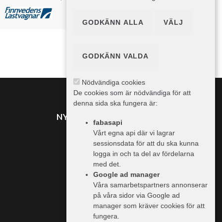
Pris ej angett
GODKÄNN ALLA
VÄLJ
GODKÄNN VALDA
Nödvändiga cookies
De cookies som är nödvändiga för att
denna sida ska fungera är:
NYHETER FRÅN TRAILER
fabasapi
Vårt egna api där vi lagrar
sessionsdata för att du ska kunna
MER INFO
logga in och ta del av fördelarna
med det.
Vi använder cookies
Google ad manager
Våra samarbetspartners annonserar
Information & priser
på våra sidor via Google ad
Handlare
manager som kräver cookies för att
fungera.
Trailer.se