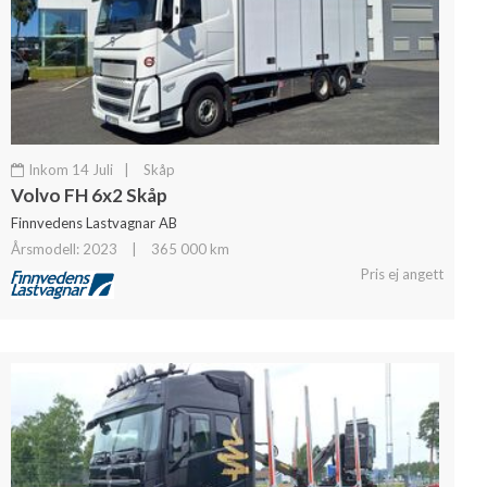
Inkom 14 Juli
|
Skåp
Volvo FH 6x2 Skåp
Finnvedens Lastvagnar AB
Årsmodell: 2023
|
365 000 km
Pris ej angett