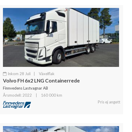
Inkom 28 Juli
|
Växelflak
Volvo FH 6x2 LNG Containerrede
Finnvedens Lastvagnar AB
Årsmodell: 2022
|
160 000 km
Pris ej angett