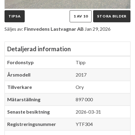
TIPSA
1 AV 10
STORA BILDER
Säljes av:
Finnvedens Lastvagnar AB
Jan 29, 2026
Detaljerad information
Fordonstyp
Tipp
Årsmodell
2017
Tillverkare
Ory
Mätarställning
897 000
Senaste besiktning
2026-03-31
Registreringsnummer
YTF304