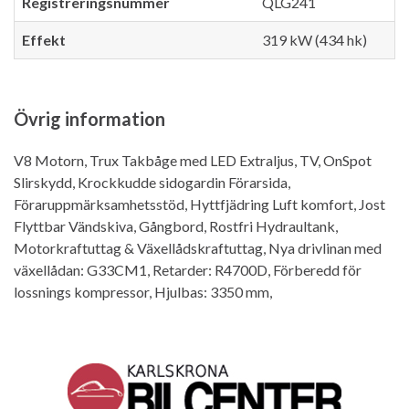
Registreringsnummer
QLG241
Effekt
319 kW (434 hk)
Övrig information
V8 Motorn, Trux Takbåge med LED Extraljus, TV, OnSpot
Slirskydd, Krockkudde sidogardin Förarsida,
Föraruppmärksamhetsstöd, Hyttfjädring Luft komfort, Jost
Flyttbar Vändskiva, Gångbord, Rostfri Hydraultank,
Motorkraftuttag & Växellådskraftuttag, Nya drivlinan med
växellådan: G33CM1, Retarder: R4700D, Förberedd för
lossnings kompressor, Hjulbas: 3350 mm,