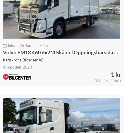
Inkom 26 Jan
|
Skåp
Volvo FM13 460 6x2*4 Skåpbil Öppningsbarsida & Dubbla lastplan
Karlskrona Bilcenter AB
Årsmodell: 2023
1 kr
1 kr inkl. moms