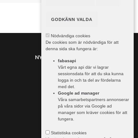
GODKÄNN VALDA
Nödvändiga cookies
De cookies som är nödvändiga för att
denna sida ska fungera är:
NYHETER FRÅN TRAILER
fabasapi
Vårt egna api där vi lagrar
sessionsdata för att du ska kunna
MER INFO
logga in och ta del av fördelarna
med det.
Vi använder cookies
Google ad manager
Våra samarbetspartners annonserar
Information & priser
på våra sidor via Google ad
Handlare
manager som kräver cookies för att
fungera.
Trailer.se
Integritetspolicy
Statistiska cookies