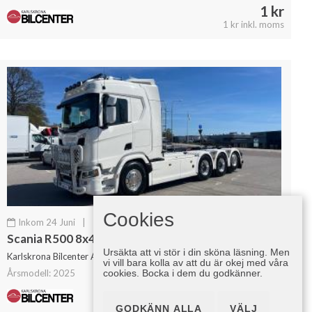
1 kr
1 kr inkl. moms
Cookies
Inkom 24 Juni
|
Krok/Lastväxlare
Scania R500 8x4*4 Tridem 26 T Hiab Lastväxlare Fullutrustad
Ursäkta att vi stör i din sköna läsning. Men
Karlskrona Bilcenter AB
vi vill bara kolla av att du är okej med våra
cookies. Bocka i dem du godkänner.
Årsmodell: 2025
1 kr
1 kr inkl. moms
GODKÄNN ALLA
VÄLJ