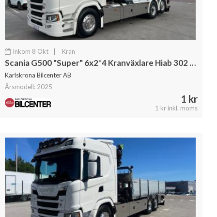
Inkom 8 Okt
|
Kran
Scania G500 "Super" 6x2*4 Kranväxlare Hiab 302 E6 Kran Jibb
Karlskrona Bilcenter AB
Årsmodell: 2025
1 kr
1 kr inkl. moms